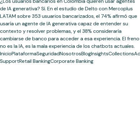
¿Los usuarios bancarios en Colombia quieren usar agentes
de IA generativa? Sí. En el estudio de Delto con Mercoplus
LATAM sobre 353 usuarios bancarizados, el 74% afirmó que
usaría un agente de IA generativa capaz de entender su
contexto y resolver problemas, y el 38% consideraría
cambiarse de banco para acceder a esa experiencia. El freno
no es la IA, es la mala experiencia de los chatbots actuales.
Inicio
Plataforma
Seguridad
Nosotros
Blog
Insights
Collections
Ad
Support
Retail Banking
Corporate Banking